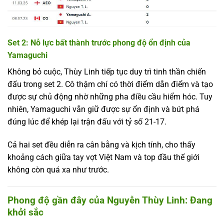
Set 2: Nỗ lực bất thành trước phong độ ổn định của
Yamaguchi
Không bỏ cuộc, Thùy Linh tiếp tục duy trì tinh thần chiến
đấu trong set 2. Cô thậm chí có thời điểm dẫn điểm và tạo
được sự chủ động nhờ những pha điều cầu hiểm hóc. Tuy
nhiên, Yamaguchi vẫn giữ được sự ổn định và bứt phá
đúng lúc để khép lại trận đấu với tỷ số 21-17.
Cả hai set đều diễn ra cân bằng và kịch tính, cho thấy
khoảng cách giữa tay vợt Việt Nam và top đầu thế giới
không còn quá xa như trước.
Phong độ gần đây của Nguyễn Thùy Linh: Đang
khởi sắc