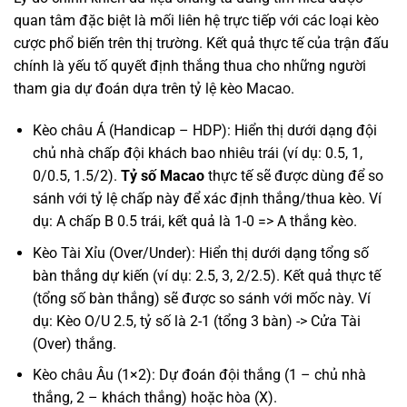
quan tâm đặc biệt là mối liên hệ trực tiếp với các loại kèo
cược phổ biến trên thị trường. Kết quả thực tế của trận đấu
chính là yếu tố quyết định thắng thua cho những người
tham gia dự đoán dựa trên tỷ lệ kèo Macao.
Kèo châu Á (Handicap – HDP): Hiển thị dưới dạng đội
chủ nhà chấp đội khách bao nhiêu trái (ví dụ: 0.5, 1,
0/0.5, 1.5/2).
Tỷ số Macao
thực tế sẽ được dùng để so
sánh với tỷ lệ chấp này để xác định thắng/thua kèo. Ví
dụ: A chấp B 0.5 trái, kết quả là 1-0 => A thắng kèo.
Kèo Tài Xỉu (Over/Under): Hiển thị dưới dạng tổng số
bàn thắng dự kiến (ví dụ: 2.5, 3, 2/2.5). Kết quả thực tế
(tổng số bàn thắng) sẽ được so sánh với mốc này. Ví
dụ: Kèo O/U 2.5, tỷ số là 2-1 (tổng 3 bàn) -> Cửa Tài
(Over) thắng.
Kèo châu Âu (1×2): Dự đoán đội thắng (1 – chủ nhà
thắng, 2 – khách thắng) hoặc hòa (X).