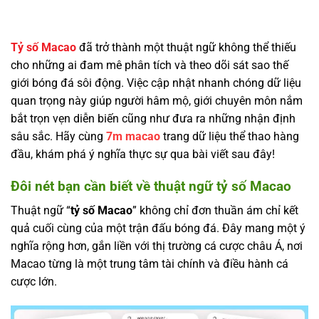
Tỷ số Macao
đã trở thành một thuật ngữ không thể thiếu
cho những ai đam mê phân tích và theo dõi sát sao thế
giới bóng đá sôi động. Việc cập nhật nhanh chóng dữ liệu
quan trọng này giúp người hâm mộ, giới chuyên môn nắm
bắt trọn vẹn diễn biến cũng như đưa ra những nhận định
sâu sắc. Hãy cùng
7m macao
trang dữ liệu thể thao hàng
đầu, khám phá ý nghĩa thực sự qua bài viết sau đây!
Đôi nét bạn cần biết về thuật ngữ tỷ số Macao
Thuật ngữ “
tỷ số Macao
” không chỉ đơn thuần ám chỉ kết
quả cuối cùng của một trận đấu bóng đá. Đây mang một ý
nghĩa rộng hơn, gắn liền với thị trường cá cược châu Á, nơi
Macao từng là một trung tâm tài chính và điều hành cá
cược lớn.