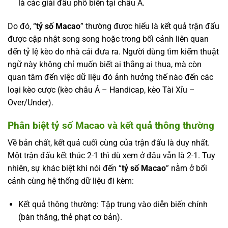
là các giải đấu phổ biến tại châu Á.
Do đó, “
tỷ số Macao
” thường được hiểu là kết quả trận đấu
được cập nhật song song hoặc trong bối cảnh liên quan
đến tỷ lệ kèo do nhà cái đưa ra. Người dùng tìm kiếm thuật
ngữ này không chỉ muốn biết ai thắng ai thua, mà còn
quan tâm đến việc dữ liệu đó ảnh hưởng thế nào đến các
loại kèo cược (kèo châu Á – Handicap, kèo Tài Xỉu –
Over/Under).
Phân biệt tỷ số Macao và kết quả thông thường
Về bản chất, kết quả cuối cùng của trận đấu là duy nhất.
Một trận đấu kết thúc 2-1 thì dù xem ở đâu vẫn là 2-1. Tuy
nhiên, sự khác biệt khi nói đến “
tỷ số Macao
” nằm ở bối
cảnh cùng hệ thống dữ liệu đi kèm:
Kết quả thông thường: Tập trung vào diễn biến chính
(bàn thắng, thẻ phạt cơ bản).