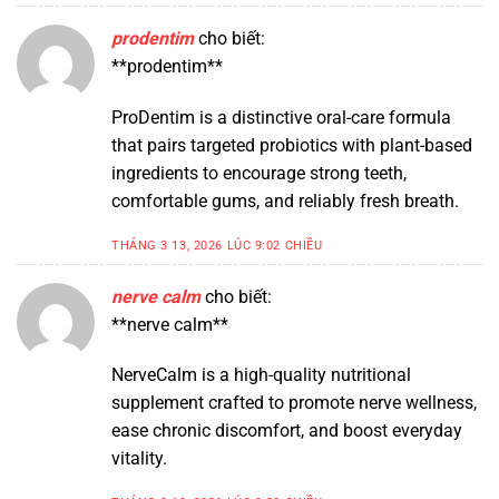
prodentim
cho biết:
**prodentim**
ProDentim is a distinctive oral-care formula
that pairs targeted probiotics with plant-based
ingredients to encourage strong teeth,
comfortable gums, and reliably fresh breath.
THÁNG 3 13, 2026 LÚC 9:02 CHIỀU
nerve calm
cho biết:
**nerve calm**
NerveCalm is a high-quality nutritional
supplement crafted to promote nerve wellness,
ease chronic discomfort, and boost everyday
vitality.