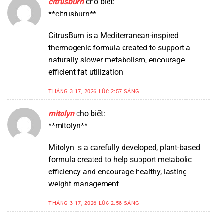
citrusburn
cho biết:
**citrusburn**
CitrusBurn is a Mediterranean-inspired
thermogenic formula created to support a
naturally slower metabolism, encourage
efficient fat utilization.
THÁNG 3 17, 2026 LÚC 2:57 SÁNG
mitolyn
cho biết:
**mitolyn**
Mitolyn is a carefully developed, plant-based
formula created to help support metabolic
efficiency and encourage healthy, lasting
weight management.
THÁNG 3 17, 2026 LÚC 2:58 SÁNG