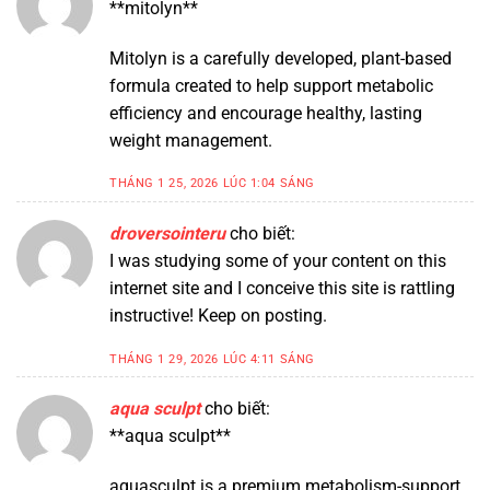
**mitolyn**
Mitolyn is a carefully developed, plant-based
formula created to help support metabolic
efficiency and encourage healthy, lasting
weight management.
THÁNG 1 25, 2026 LÚC 1:04 SÁNG
droversointeru
cho biết:
I was studying some of your content on this
internet site and I conceive this site is rattling
instructive! Keep on posting.
THÁNG 1 29, 2026 LÚC 4:11 SÁNG
aqua sculpt
cho biết:
**aqua sculpt**
aquasculpt is a premium metabolism-support