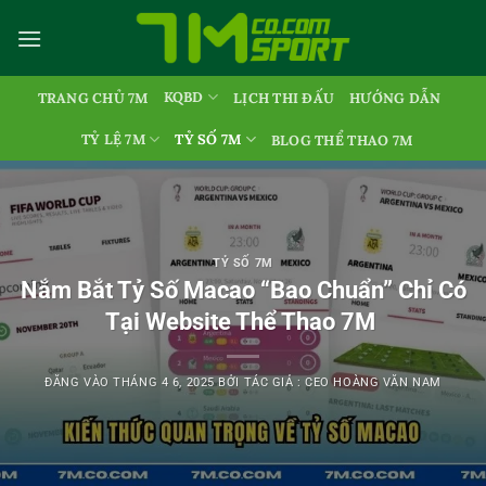
Bỏ
qua
nội
dung
KQBD
TRANG CHỦ 7M
LỊCH THI ĐẤU
HƯỚNG DẪN
TỶ LỆ 7M
TỶ SỐ 7M
BLOG THỂ THAO 7M
TỶ SỐ 7M
Nắm Bắt Tỷ Số Macao “Bao Chuẩn” Chỉ Có
Tại Website Thể Thao 7M
ĐĂNG VÀO
THÁNG 4 6, 2025
BỞI
TÁC GIẢ : CEO HOÀNG VĂN NAM