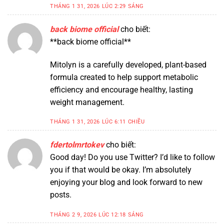
THÁNG 1 31, 2026 LÚC 2:29 SÁNG
back biome official
cho biết:
**back biome official**
Mitolyn is a carefully developed, plant-based
formula created to help support metabolic
efficiency and encourage healthy, lasting
weight management.
THÁNG 1 31, 2026 LÚC 6:11 CHIỀU
fdertolmrtokev
cho biết:
Good day! Do you use Twitter? I’d like to follow
you if that would be okay. I’m absolutely
enjoying your blog and look forward to new
posts.
THÁNG 2 9, 2026 LÚC 12:18 SÁNG