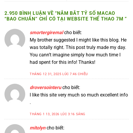
2.950 BÌNH LUẬN VỀ “
NẮM BẮT TỶ SỐ MACAO
“BAO CHUẨN” CHỈ CÓ TẠI WEBSITE THỂ THAO 7M
”
smortergiremal
cho biết:
My brother suggested I might like this blog. He
was totally right. This post truly made my day.
You cann’t imagine simply how much time I
had spent for this info! Thanks!
THÁNG 12 31, 2025 LÚC 7:46 CHIỀU
droversointeru
cho biết:
I like this site very much so much excellent info
.
THÁNG 1 13, 2026 LÚC 3:16 SÁNG
mitolyn
cho biết: