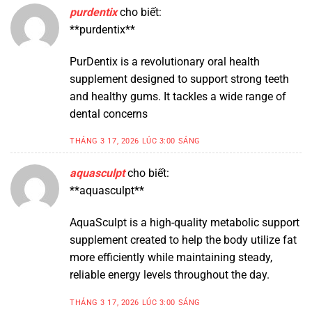
purdentix
cho biết:
**purdentix**
PurDentix is a revolutionary oral health
supplement designed to support strong teeth
and healthy gums. It tackles a wide range of
dental concerns
THÁNG 3 17, 2026 LÚC 3:00 SÁNG
aquasculpt
cho biết:
**aquasculpt**
AquaSculpt is a high-quality metabolic support
supplement created to help the body utilize fat
more efficiently while maintaining steady,
reliable energy levels throughout the day.
THÁNG 3 17, 2026 LÚC 3:00 SÁNG