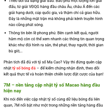
Theo dõi đa dạng giải đấu: Bao phủ một lượng lớn giải
đấu, từ giải VĐQG hàng đầu châu Âu, châu Á đến các
giải hạng dưới, cúp quốc gia, và thậm chí cả giao hữu.
Đây là những mặt trận mà không phải kênh truyền hình
nào cũng phát sóng.
Thông tin bên lề phong phú: Bên cạnh kết quả, người
hâm mộ còn có thể xem nhanh các thông tin quan trọng
khác như đội hình ra sân, thẻ phạt, thay người, thời gian
bù giờ,…
Phân tích đã đủ với tỷ số Ma Cao? Vậy thì đừng quên cập
nhật
tỷ số bóng đá
– để kiểm chứng nhận định, theo dõi
kết quả thực tế và hoàn thiện chiến lược đặt cược của bạn!
7M – nền tảng cập nhật tỷ số Macao hàng đầu
hiện nay
Khi nói đến việc cập nhật tỷ số
cùng dữ liệu bóng đá liên
quan, 7M nổi bật như một trong những nền tảng hàng đầu