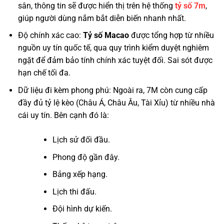
sân, thông tin sẽ được hiển thị trên hệ thống
tỷ số 7m
,
giúp người dùng nắm bắt diễn biến nhanh nhất.
Độ chính xác cao:
Tỷ số Macao
được tổng hợp từ nhiều
nguồn uy tín quốc tế, qua quy trình kiểm duyệt nghiêm
ngặt để đảm bảo tính chính xác tuyệt đối. Sai sót được
hạn chế tối đa.
Dữ liệu đi kèm phong phú: Ngoài ra, 7M còn cung cấp
đầy đủ tỷ lệ kèo (Châu Á, Châu Âu, Tài Xỉu) từ nhiều nhà
cái uy tín. Bên cạnh đó là:
Lịch sử đối đầu.
Phong độ gần đây.
Bảng xếp hạng.
Lịch thi đấu.
Đội hình dự kiến.