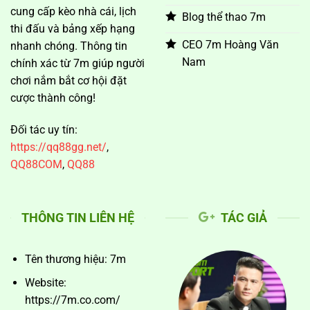
cung cấp kèo nhà cái, lịch
Blog thể thao 7m
thi đấu và bảng xếp hạng
CEO 7m Hoàng Văn
nhanh chóng. Thông tin
Nam
chính xác từ 7m giúp người
chơi nắm bắt cơ hội đặt
cược thành công!
Đối tác uy tín:
https://qq88gg.net/
,
QQ88COM
,
QQ88
THÔNG TIN LIÊN HỆ
TÁC GIẢ
Tên thương hiệu: 7m
Website:
https://7m.co.com/