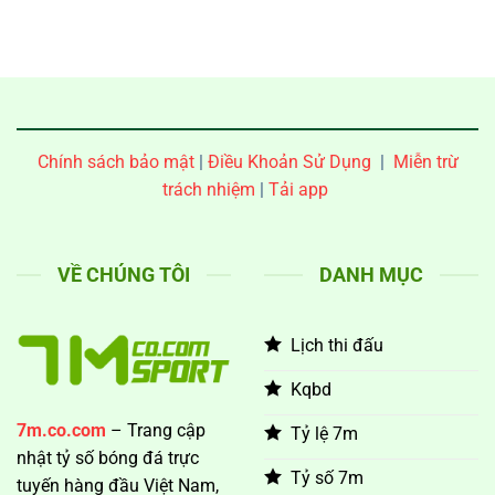
tại
châu
nghẹt
Old
Á
thở
Trafford:
2025:
vì
Từ
Uzbekistan
tấm
nghi
vs
vé
ngờ
Ả
vào
đến
Rập
chung
người
Xê
kết
hùng
Út
Chính sách bảo mật
|
Điều Khoản Sử Dụng
|
Miễn trừ
đích
trách nhiệm
|
Tải app
thực
VỀ CHÚNG TÔI
DANH MỤC
Lịch thi đấu
Kqbd
7m.co.com
– Trang cập
Tỷ lệ 7m
nhật tỷ số bóng đá trực
Tỷ số 7m
tuyến hàng đầu Việt Nam,