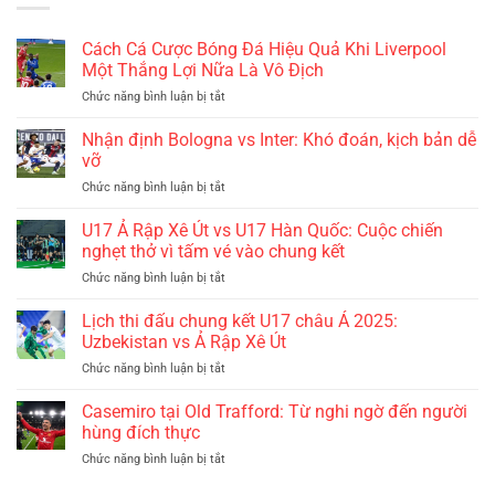
Cách Cá Cược Bóng Đá Hiệu Quả Khi Liverpool
Một Thắng Lợi Nữa Là Vô Địch
ở
Chức năng bình luận bị tắt
Cách
Cá
Nhận định Bologna vs Inter: Khó đoán, kịch bản dễ
Cược
vỡ
Bóng
ở
Chức năng bình luận bị tắt
Đá
Nhận
Hiệu
định
U17 Ả Rập Xê Út vs U17 Hàn Quốc: Cuộc chiến
Quả
Bologna
Khi
nghẹt thở vì tấm vé vào chung kết
vs
Liverpool
ở
Chức năng bình luận bị tắt
Inter:
Một
U17
Khó
Thắng
Ả
Lịch thi đấu chung kết U17 châu Á 2025:
đoán,
Lợi
Rập
kịch
Uzbekistan vs Ả Rập Xê Út
Nữa
Xê
bản
Là
ở
Chức năng bình luận bị tắt
Út
dễ
Vô
Lịch
vs
vỡ
Địch
thi
Casemiro tại Old Trafford: Từ nghi ngờ đến người
U17
đấu
Hàn
hùng đích thực
chung
Quốc:
ở
Chức năng bình luận bị tắt
kết
Cuộc
Casemiro
U17
chiến