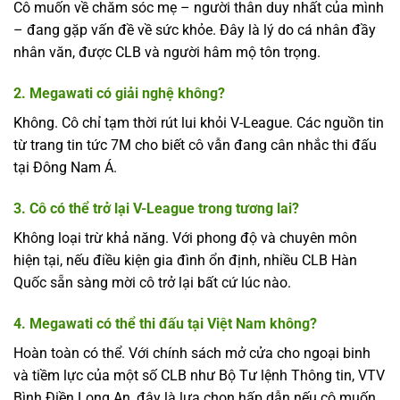
Cô muốn về chăm sóc mẹ – người thân duy nhất của mình
– đang gặp vấn đề về sức khỏe. Đây là lý do cá nhân đầy
nhân văn, được CLB và người hâm mộ tôn trọng.
2. Megawati có giải nghệ không?
Không. Cô chỉ tạm thời rút lui khỏi V-League. Các nguồn tin
từ trang tin tức 7M cho biết cô vẫn đang cân nhắc thi đấu
tại Đông Nam Á.
3. Cô có thể trở lại V-League trong tương lai?
Không loại trừ khả năng. Với phong độ và chuyên môn
hiện tại, nếu điều kiện gia đình ổn định, nhiều CLB Hàn
Quốc sẵn sàng mời cô trở lại bất cứ lúc nào.
4. Megawati có thể thi đấu tại Việt Nam không?
Hoàn toàn có thể. Với chính sách mở cửa cho ngoại binh
và tiềm lực của một số CLB như Bộ Tư lệnh Thông tin, VTV
Bình Điền Long An, đây là lựa chọn hấp dẫn nếu cô muốn