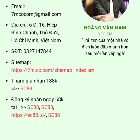
Email:
7mcocom@gmail.com
Địa chỉ: 6 Đ. 16, Hiệp
HOÀNG VĂN NAM
Bình Chánh, Thủ Đức,
CEO 7M
Hồ Chí Minh, Việt Nam
''Trái tim của một nhà vô
địch luôn đập mạnh hơn
SĐT: 0327147844
sau mỗi lần vấp ngã''
Sitemap:
https://7m.co.com/sitemap_index.xml
Tham gia nhận 188k
=>>
SC88
Đăng ký nhận ngay 68k
tại =>>
SC88
,
SC88
,
https://sc88.to/
,
SC88