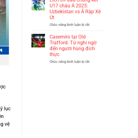
dễ
Địch
Rập
U17 châu Á 2025:
vỡ
Xê
Uzbekistan vs Ả Rập Xê
Út
Út
vs
U17
ở
Chức năng bình luận bị tắt
Hàn
Lịch
Quốc:
thi
Casemiro tại Old
Cuộc
đấu
Trafford: Từ nghi ngờ
chiến
chung
đến người hùng đích
nghẹt
kết
thực
thở
U17
vì
châu
ở
Chức năng bình luận bị tắt
tấm
Á
Casemiro
vé
2025:
tại
vào
Uzbekistan
Old
chung
vs
Trafford:
ược
kết
Ả
Từ
Rập
nghi
Xê
ngờ
Út
đến
ỷ lục
người
hùng
ên
đích
ng vệ
thực