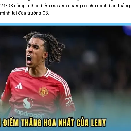
 24/08 cũng là thời điểm mà anh chàng có cho mình bàn thắng
 mình tại đấu trường C3.