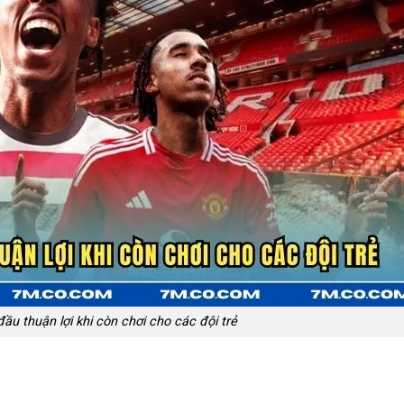
ầu thuận lợi khi còn chơi cho các đội trẻ