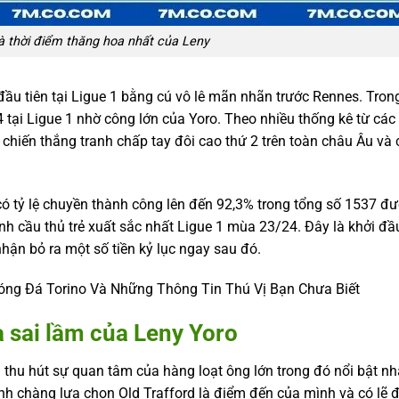
à thời điểm thăng hoa nhất của Leny
 đầu tiên tại Ligue 1 bằng cú vô lê mãn nhãn trước Rennes. Tron
4 tại Ligue 1 nhờ công lớn của Yoro. Theo nhiều thống kê từ các
 chiến thắng tranh chấp tay đôi cao thứ 2 trên toàn châu Âu và 
 có tỷ lệ chuyền thành công lên đến 92,3% trong tổng số 1537 đ
h cầu thủ trẻ xuất sắc nhất Ligue 1 mùa 23/24. Đây là khởi đầ
hận bỏ ra một số tiền kỷ lục ngay sau đó.
óng Đá Torino
Và Những Thông Tin Thú Vị Bạn Chưa Biết
à sai lầm của Leny Yoro
 thu hút sự quan tâm của hàng loạt ông lớn trong đó nổi bật nh
nh chàng lựa chọn Old Trafford là điểm đến của mình và có lẽ 