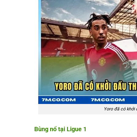
Yoro đã có khởi đ
Bùng nổ tại Ligue 1