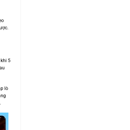
eo
được.
 khi 5
Sau
p lò
áng
.