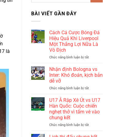
ng tin
BÀI VIẾT GẦN ĐÂY
Cách Cá Cược Bóng Đá
Bờ
Hiệu Quả Khi Liverpool
ến
Một Thắng Lợi Nữa Là
Vô Địch
17 là
ở
Chức năng bình luận bị tắt
Cách
Cá
Nhận định Bologna vs
Cược
Inter: Khó đoán, kịch bản
Bóng
dễ vỡ
Đá
ở
Chức năng bình luận bị tắt
Hiệu
Nhận
Quả
định
Khi
U17 Ả Rập Xê Út vs U17
Bologna
Liverpool
Hàn Quốc: Cuộc chiến
vs
Một
nghẹt thở vì tấm vé vào
Inter:
Thắng
chung kết
Khó
Lợi
đoán,
Nữa
ở
Chức năng bình luận bị tắt
kịch
Là
U17
bản
Vô
Ả
Lịch thi đấu chung kết