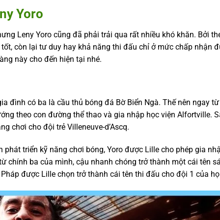
ny Yoro
hưng Leny Yoro cũng đã phải trải qua rất nhiều khó khăn. Bởi th
g tốt, còn lại tư duy hay khả năng thi đấu chỉ ở mức chấp nhận 
ng này cho đến hiện tại nhé.
gia đình có ba là cầu thủ bóng đá Bờ Biển Ngà. Thế nên ngay từ
ng theo con đường thể thao và gia nhập học viện Alfortville. 
g chơi cho đội trẻ Villeneuve-d’Ascq.
 phát triển kỹ năng chơi bóng, Yoro được Lille cho phép gia nhậ
 từ chính ba của mình, cậu nhanh chóng trở thành một cái tên s
 Pháp được Lille chọn trở thành cái tên thi đấu cho đội 1 của họ