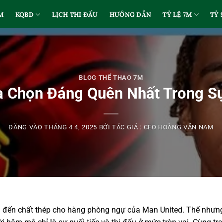
KQBD
TỶ LỆ 7M
TỶ 
M
LỊCH THI ĐẤU
HƯỚNG DẪN
BLOG THỂ THAO 7M
a Chọn Đáng Quên Nhất Trong S
ĐĂNG VÀO
THÁNG 4 4, 2025
BỞI
TÁC GIẢ : CEO HOÀNG VĂN NAM
 đến chất thép cho hàng phòng ngự của Man United. Thế nhưn